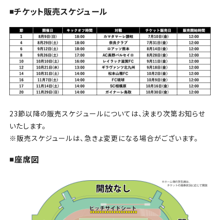
チケット
◾️チケット販売スケジュール
アカデミー・スクール
農業部
まちづくり
パートナー
23節以降の販売スケジュールについては、決まり次第お知らせ
いたします。
NPO
※販売スケジュールは、急きょ変更になる場合がございます。
◾️座席図
その他