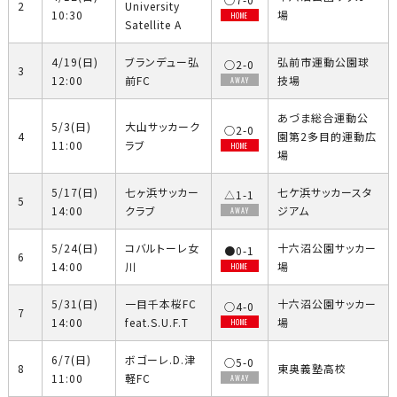
2
University
10:30
場
HOME
Satellite A
4/19(日)
ブランデュー弘
弘前市運動公園球
○2-0
3
12:00
前FC
技場
AWAY
あづま総合運動公
5/3(日)
大山サッカーク
○2-0
4
園第2多目的運動広
11:00
ラブ
HOME
場
5/17(日)
七ヶ浜サッカー
七ケ浜サッカースタ
△1-1
5
14:00
クラブ
ジアム
AWAY
5/24(日)
コバルトーレ女
十六沼公園サッカー
●0-1
6
14:00
川
場
HOME
5/31(日)
一目千本桜FC
十六沼公園サッカー
○4-0
7
14:00
feat.S.U.F.T
場
HOME
6/7(日)
ボゴーレ.D.津
○5-0
8
東奥義塾高校
11:00
軽FC
AWAY