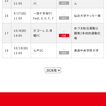
15
11:00
川
ム
AWAY
9/27(日)
一目千本桜FC
-
16
仙台大学サッカー場
11:00
feat．S．U．F．T
AWAY
あづま総合運動公
10/4(日)
ボゴーレ.D.津
-
17
園第2多目的運動広
14:00
軽FC
HOME
場
10/18(日)
-
18
七戸SC
青森中央学院大学
13:00
AWAY