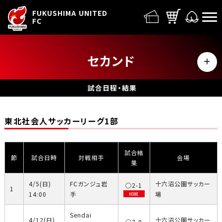
FUFC LOGO
FUKUSHIMA UNITED
FC
セカンド
MENU
日程・結果
試合日程・結果
選手
東北社会人サッカーリーグ1部
スタッフ
試合結
節
試合日時
対戦相手
会場
果
4/5(日)
FCガンジュ岩
十六沼公園サッカー
○2-1
1
14:00
手
場
HOME
Sendai
4/12(日)
十六沼公園サッカー
○7-0