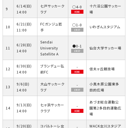
6/14(日)
七戸サッカーク
十六沼公園サッカー
○4-0
9
14:00
ラブ
場
HOME
6/21(日)
FCガンジュ岩
○1-0
10
いわぎんスタジアム
11:00
手
AWAY
Sendai
6/28(日)
●0-1
11
University
仙台大学サッカー場
14:00
AWAY
Satellite A
8/30(日)
ブランデュー弘
-
12
信夫ヶ丘競技場
14:00
前FC
HOME
9/6(日)
大山サッカーク
小真木原公園東多
-
13
14:00
ラブ
目的広場
AWAY
あづま総合運動公
9/13(日)
七ヶ浜サッカー
-
14
園第2多目的運動広
14:00
クラブ
HOME
場
9/20(日)
コバルトーレ女
WACK女川スタジア
-