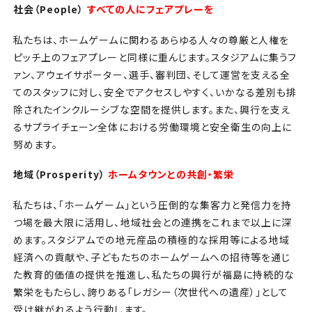
社会（People）
すべての人にフェアプレーを
私たちは、ホームゲームに関わるあらゆる人々の尊厳と人権を
ピッチ上のフェアプレーと同様に重んじます。スタジアムに集うフ
ァン、アウェイサポーター、選手、審判団、そして運営を支える全
てのスタッフに対し、安全でアクセスしやすく、いかなる差別も排
除されたインクルーシブな空間を提供します。また、興行を支え
るサプライチェーン全体における労働環境と安全衛生の向上に
努めます。
地域（Prosperity）
ホームタウンとの共創・繁栄
私たちは、「ホームゲーム」という圧倒的な集客力と発信力を持
つ場を最大限に活用し、地域社会との連携をこれまで以上に深
めます。スタジアムでの地元産品の積極的な採用等による地域
経済への貢献や、子どもたちのホームゲームへの招待等を通じ
た教育的価値の提供を推進し、私たちの興行が福島に持続的な
繁栄をもたらし、誇りある「レガシー（次世代への遺産）」として
受け継がれるよう行動します。