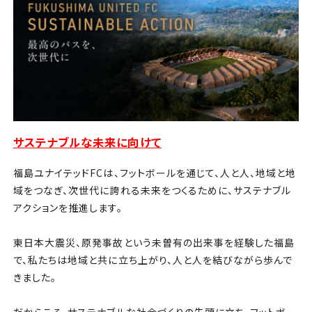
チケット
アカデミー・スクール
農業部
まちづくり
サステナブルな未来に向けて
パートナー
福島ユナイテッドFCは、フットボールを通じて、人と人、地域と地
域をつなぎ、次世代に誇れる未来をつくるために、サステナブル
NPO
アクションを推進します。
その他
東日本大震災、原発事故という未曽有の出来事を経験した福島
で、私たちは地域と共に立ち上がり、人と人を結びながら歩んで
きました。
だからこそ、サステナブルな社会づくりの先頭に立ち、フットボー