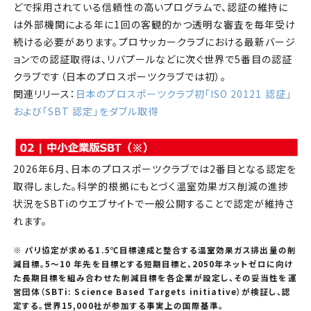
どで採用されている信頼性の高いプログラムで、認証の維持に
は外部機関による年に1回の客観的かつ透明な審査を毎年受け
続ける必要があります。プロサッカークラブにおける最新バージ
ョンでの認証取得は、リバプールなどに次ぐ世界で5番目の認証
クラブです（日本のプロスポーツクラブでは初）。
関連リリース：
日本のプロスポーツクラブ初「ISO 20121 認証」
および「SBT 認定」をダブル取得
2026年6月、日本のプロスポーツクラブでは2番目となる認定を
取得しました。科学的根拠にもとづく温室効果ガス削減の進捗
状況をSBTiのウエブサイトで一般公開することで認定が維持さ
れます。
※ パリ協定が求める1.5℃目標達成と整合する温室効果ガス排出量の削
減目標。5〜10 年先を目標とする短期目標と、2050年ネットゼロに向け
た長期目標を組み合わせた削減目標を各企業が設定し、その妥当性を運
営団体（SBTi: Science Based Targets initiative）が検証し、認
定する。世界15,000社が参加する事実上の国際基準。