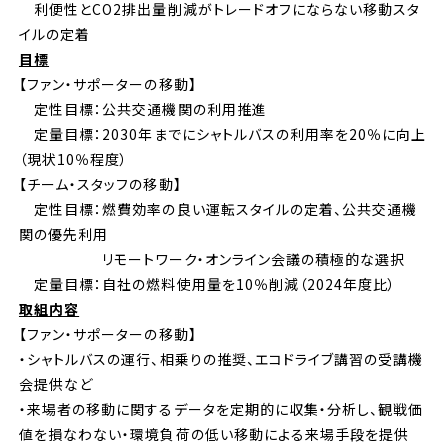
利便性とCO2排出量削減がトレードオフにならない移動スタ
イルの定着
目標
【ファン・サポーターの移動】
定性目標：公共交通機関の利用推進
定量目標：2030年までにシャトルバスの利用率を20％に向上
（現状10％程度）
【チーム・スタッフの移動】
定性目標：燃費効率の良い運転スタイルの定着、公共交通機
関の優先利用
リモートワーク・オンライン会議の積極的な選択
定量目標：自社の燃料使用量を10％削減（2024年度比）
取組内容
【ファン・サポーターの移動】
・シャトルバスの運行、相乗りの推奨、エコドライブ講習の受講機
会提供など
・来場者の移動に関するデータを定期的に収集・分析し、観戦価
値を損なわない・環境負荷の低い移動による来場手段を提供