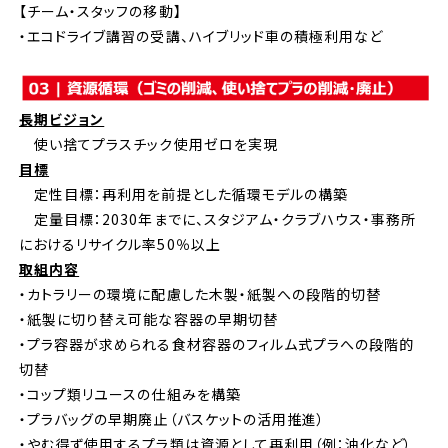
【チーム・スタッフの移動】
・エコドライブ講習の受講、ハイブリッド車の積極利用など
長期ビジョン
使い捨てプラスチック使用ゼロを実現
目標
定性目標：再利用を前提とした循環モデルの構築
定量目標：2030年までに、スタジアム・クラブハウス・事務所
におけるリサイクル率50％以上
取組内容
・カトラリーの環境に配慮した木製・紙製への段階的切替
・紙製に切り替え可能な容器の早期切替
・プラ容器が求められる食材容器のフィルム式プラへの段階的
切替
・コップ類リユースの仕組みを構築
・プラバッグの早期廃止（バスケットの活用推進）
・やむ得ず使用するプラ類は資源として再利用（例：油化など）