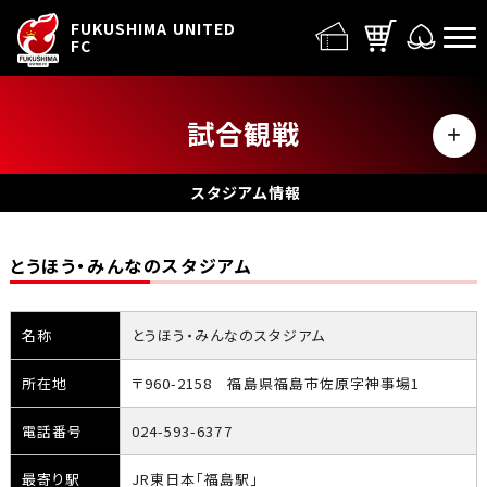
FUFC LOGO
FUKUSHIMA UNITED
FC
試合観戦
MENU
チケット
スタジアム情報
スタジアム
とうほう・みんなのスタジアム
観戦ガイド
名称
とうほう・みんなのスタジアム
観戦ルール・禁止事項
所在地
〒960-2158 福島県福島市佐原字神事場1
試合運営管理規定
電話番号
024-593-6377
最寄り駅
JR東日本「福島駅」