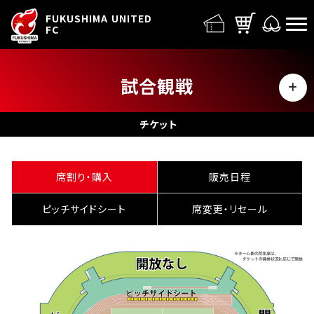
FUFC LOGO
FUKUSHIMA UNITED
FC
試合観戦
MENU
チケット
チケット
スタジアム
席割り・購入
販売日程
観戦ガイド
ピッチサイドシート
席変更・リセール
観戦ルール・禁止事項
試合運営管理規程