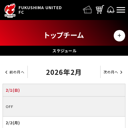
FUFC LOGO
FUKUSHIMA UNITED
FC
トップチーム
MENU
選手
スケジュール
スタッフ
2026年2月
前の月へ
次の月へ
スケジュール
2/1(日)
OFF
2/2(月)