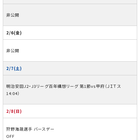
非公開
2/6(金)
非公開
2/7(土)
明治安田J2・J3リーグ百年構想リーグ 第1節vs甲府（ＪＩＴス
14:04）
2/8(日)
狩野海晟選手 バースデー
OFF