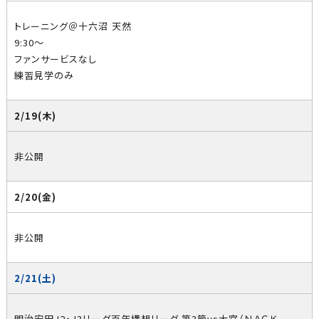
トレーニング＠十六沼 天然
9:30～
ファンサービスなし
練習見学のみ
2/19(木)
非公開
2/20(金)
非公開
2/21(土)
明治安田J2・J3リーグ百年構想リーグ 第3節vs大宮（ＮＡＣＫ