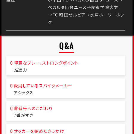
ベガルタ仙台ユース→関東学院⼤学
→FC 町⽥ゼルビア→⽔⼾ホーリーホッ
ク
Q&A
得意なプレー、ストロングポイント
推進力
愛用しているスパイクメーカー
アシックス
背番号へのこだわり
7番がすき
サッカーを始めたきっかけ