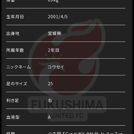
生年月日
2001/4/5
出身地
宮城県
所属年数
2年目
ニックネーム
コウセイ
足のサイズ
25
利き足
右
血液型
A
経歴
⼩⽜⽥ FC→ベガルタ仙台 Jr ユース→