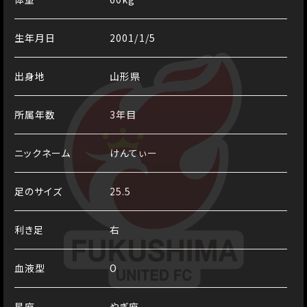
生年月日
2001/1/5
出身地
山形県
所属年数
3年目
ニックネーム
けんてぃー
足のサイズ
25.5
利き足
右
血液型
O
星座
やぎ座