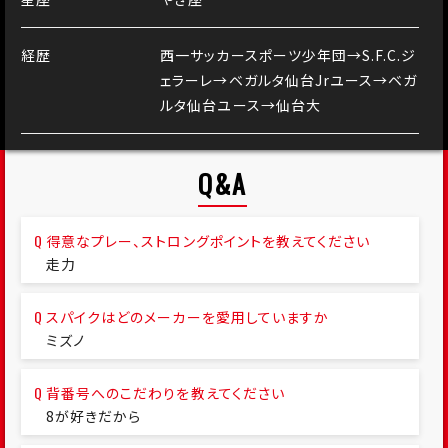
経歴
西一サッカースポーツ少年団→S.F.C.ジ
ェラーレ→ベガルタ仙台Jrユース→ベガ
ルタ仙台ユース→仙台大
Q&A
得意なプレー、ストロングポイントを教えてください
走力
スパイクはどのメーカーを愛用していますか
ミズノ
背番号へのこだわりを教えてください
8が好きだから