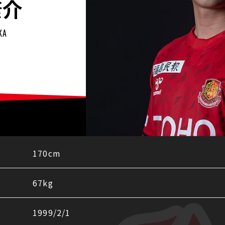
康介
KA
agram
170cm
67kg
1999/2/1