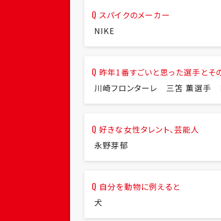
スパイクのメーカー
NIKE
昨年1番すごいと思った選手とそ
川崎フロンターレ 三笘 薫選手 
好きな女性タレント、芸能人
永野芽郁
自分を動物に例えると
犬