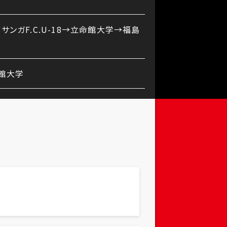
都サンガF.C.U-18→立命館大学→福島
館大学