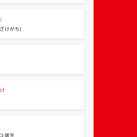
と
ざけがち)
かけ
セロ選手