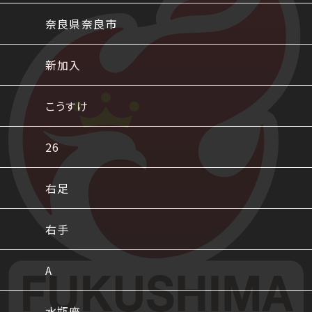
奈良県奈良市
新加入
こうすけ
26
右足
右手
A
水瓶座