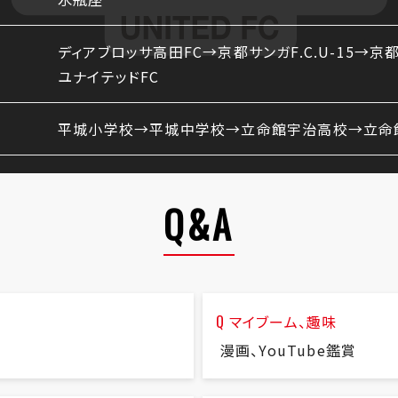
ディアブロッサ高田FC→京都サンガF.C.U-15→京
ユナイテッドFC
平城小学校→平城中学校→立命館宇治高校→立命
Q&A
マイブーム、趣味
漫画、YouTube鑑賞