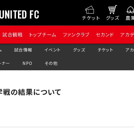
UNITED FC
チケット
グッズ
農
試合観戦
トップチーム
ファンクラブ
セカンド
アカ
ム
試合情報
イベント
グッズ
チケット
アカ
トナー
NPO
その他
学戦の結果について