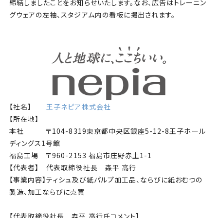
チケット
締結しましたことをお知らせいたします。なお、広告はトレーニン
グウェアの左袖、スタジアム内の看板に掲出されます。
アカデミー・スクール
農業部
まちづくり
【社名】
王子ネピア株式会社
パートナー
【所在地】
本社 〒104-8319東京都中央区銀座5-12-8王子ホール
NPO
ディングス1号館
福島工場 〒960-2153 福島市庄野赤土1-1
その他
【代表者】 代表取締役社長 森平 高行
【事業内容】ティシュ及び紙パルプ加工品、ならびに紙おむつの
製造、加工ならびに売買
【代表取締役社長 森平 高行氏コメント】