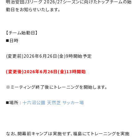
チケット
明治安田J3リーグ 2026/27シーズンに向けたトップチームの始
動日をお知らせいたします。
アカデミー・スクール
【チーム始動日】
農業部
◼️日時
まちづくり
(変更前)2026年6月26日(金)9時開始予定
パートナー
(変更後)2026年6月26日(金)13時開始
NPO
※ミーティング終了後にトレーニングを開始します。
◼️場所 :
十六沼公園 天然芝 サッカー場
その他
なお、開幕前キャンプは実施せず、福島にてトレーニングを実施