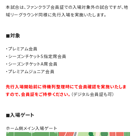
チケット
本試合は、ファンクラブ会員証での入場対象外の試合ですが、地
域リーグラウンド同様に先行入場を実施いたします。
アカデミー・スクール
農業部
◼︎対象
・プレミアム会員
まちづくり
・シーズンチケットS指定席会員
・シーズンチケットA席会員
パートナー
・プレミアムジュニア会員
NPO
先行入場開始前に待機列整理時にて会員確認を実施いたしま
すので、会員証をご持参ください。
（デジタル会員証も可）
その他
◼︎入場ゲート
ホーム側メイン入場ゲート