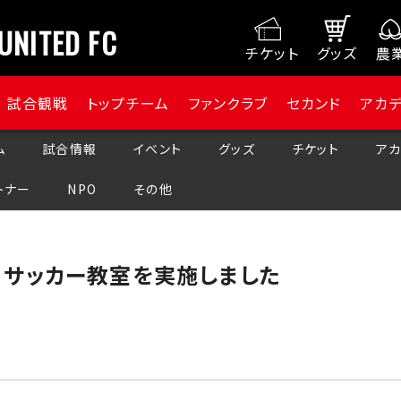
UNITED FC
チケット
グッズ
農
試合観戦
トップチーム
ファンクラブ
セカンド
アカ
ム
試合情報
イベント
グッズ
チケット
アカ
トナー
NPO
その他
伊達」サッカー教室を実施しました