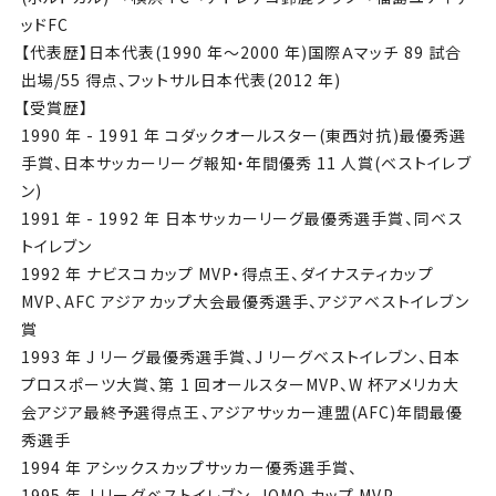
ッドFC
【代表歴】⽇本代表(1990 年〜2000 年)国際Ａマッチ 89 試合
出場/55 得点、フットサル⽇本代表(2012 年)
【受賞歴】
1990 年 - 1991 年 コダックオールスター(東⻄対抗)最優秀選
⼿賞、⽇本サッカーリーグ報知・年間優秀 11 ⼈賞(ベストイレブ
ン)
1991 年 - 1992 年 ⽇本サッカーリーグ最優秀選⼿賞、同ベス
トイレブン
1992 年 ナビスコカップ MVP・得点王、ダイナスティカップ
MVP、AFC アジアカップ⼤会最優秀選⼿、アジアベストイレブン
賞
1993 年 J リーグ最優秀選⼿賞、J リーグベストイレブン、⽇本
プロスポーツ⼤賞、第 1 回オールスターMVP、W 杯アメリカ⼤
会アジア最終予選得点王、アジアサッカー連盟(AFC)年間最優
秀選⼿
1994 年 アシックスカップサッカー優秀選⼿賞、
1995 年 J リーグベストイレブン、JOMO カップ MVP