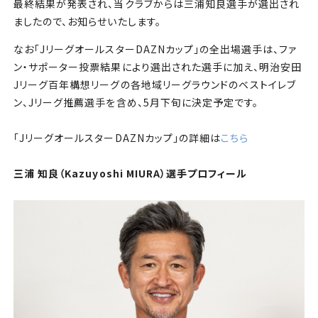
チケット
最終結果が発表され、当クラブからは三浦知良選手が選出され
ましたので、お知らせいたします。
アカデミー・スクール
なお「JリーグオールスターDAZNカップ」の全出場選手は、ファ
ン・サポーター投票結果により選出された選手に加え、明治安田
農業部
Jリーグ百年構想リーグの各地域リーグラウンドのベストイレブ
ン、Jリーグ推薦選手を含め、5月下旬に決定予定です。
まちづくり
「JリーグオールスターDAZNカップ」の詳細は
こちら
パートナー
三浦 知良（Kazuyoshi MIURA）選⼿プロフィール
NPO
その他