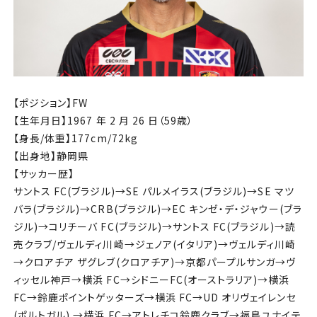
【ポジション】FW
【⽣年⽉⽇】1967 年 2 ⽉ 26 ⽇（59歳）
【⾝⻑/体重】177cm/72kg
【出⾝地】静岡県
【サッカー歴】
サントス FC(ブラジル)→SE パルメイラス(ブラジル)→SE マツ
バラ(ブラジル)→CRB(ブラジル)→EC キンゼ・デ・ジャウー(ブラ
ジル)→コリチーバ FC(ブラジル)→サントス FC(ブラジル)→読
売クラブ/ヴェルディ川崎→ジェノア(イタリア)→ヴェルディ川崎
→クロアチア ザグレブ(クロアチア)→京都パープルサンガ→ヴ
ィッセル神⼾→横浜 FC→シドニーFC(オーストラリア)→横浜
FC→鈴⿅ポイントゲッターズ→横浜 FC→UD オリヴェイレンセ
(ポルトガル) →横浜 FC→アトレチコ鈴⿅クラブ→福島ユナイテ