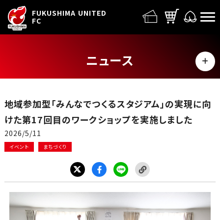
FUFC LOGO
FUKUSHIMA UNITED
FC
ニュース
MENU
ALL
地域参加型「みんなでつくるスタジアム」の実現に向
トップチーム
けた第17回目のワークショップを実施しました
2026/5/11
試合情報
イベント
まちづくり
イベント
グッズ