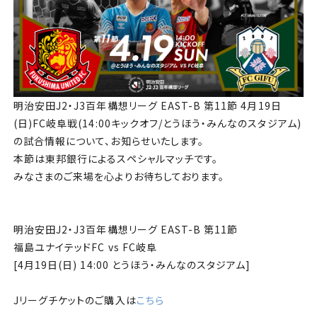
チケット
アカデミー・スクール
農業部
明治安田J2・J3百年構想リーグ EAST-B 第11節 4月19日
まちづくり
(日)FC岐阜戦(14:00キックオフ/とうほう・みんなのスタジアム)
の試合情報について、お知らせいたします。
パートナー
本節は東邦銀行によるスペシャルマッチです。
みなさまのご来場を心よりお待ちしております。
NPO
明治安田J2・J3百年構想リーグ EAST-B 第11節
その他
福島ユナイテッドFC vs FC岐阜
[4月19日(日) 14:00 とうほう・みんなのスタジアム]
Jリーグチケットのご購入は
こちら