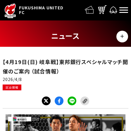
FUFC LOGO
FUKUSHIMA UNITED
FC
ニュース
MENU
ALL
【4月19日(日) 岐阜戦】東邦銀行スペシャルマッチ開
トップチーム
催のご案内 （試合情報）
2026/4/8
試合情報
試合情報
イベント
グッズ