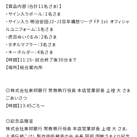
【賞品内容（合計11名さま）】
・サイン入りボール：1名さま
・サイン入り 明治安田J2・J3百年構想リーグ FP 1st オフィシャ
ルユニフォーム：1名さま
・虎百ぬいぐるみ：2名さま
・タオルマフラー：3名さま
・キーホルダー：4名さま
【時間】11:15~試合終了後30分まで
【場所】総合案内所
◎株式会社東邦銀行 常務執行役員 本店営業部長 上榁 大 さま
ごあいさつ
【時間】13:45ごろ～
◎記念品贈呈
株式会社東邦銀行 常務執行役員 本店営業部長 上榁 大 さま、
土湯伝統こけし製作技術継承の会 会長 阿部 国敏さまより記念