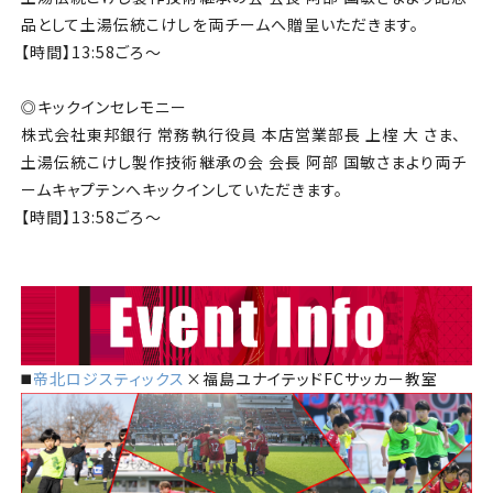
品として土湯伝統こけしを両チームへ贈呈いただきます。
【時間】13:58ごろ～
◎キックインセレモニー
株式会社東邦銀行 常務執行役員 本店営業部長 上榁 大 さま、
土湯伝統こけし製作技術継承の会 会長 阿部 国敏さまより両チ
ームキャプテンへキックインしていただきます。
【時間】13:58ごろ～
◼️
帝北ロジスティックス
×福島ユナイテッドFCサッカー教室