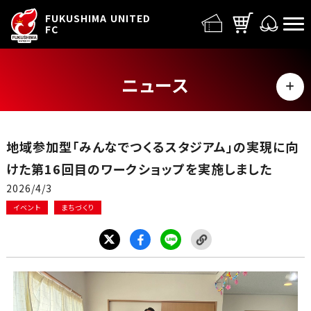
FUFC LOGO
FUKUSHIMA UNITED
FC
ニュース
MENU
ALL
地域参加型「みんなでつくるスタジアム」の実現に向
トップチーム
けた第16回目のワークショップを実施しました
2026/4/3
試合情報
イベント
まちづくり
イベント
グッズ