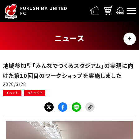
FUFC LOGO
FUKUSHIMA UNITED
FC
ニュース
MENU
ALL
地域参加型「みんなでつくるスタジアム」の実現に向
トップチーム
けた第10回目のワークショップを実施しました
2026/3/28
試合情報
イベント
まちづくり
イベント
グッズ