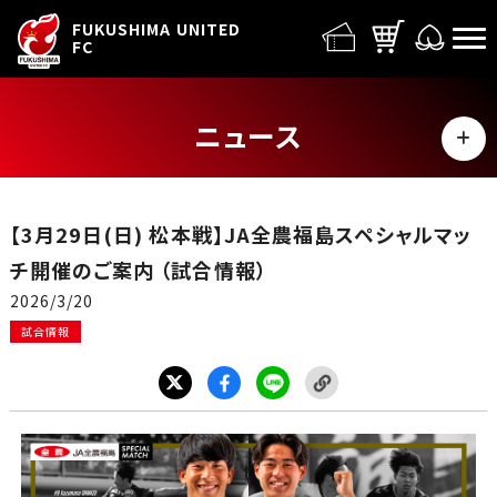
FUFC LOGO
FUKUSHIMA UNITED
FC
ニュース
MENU
ALL
【3月29日(日) 松本戦】JA全農福島スペシャルマッ
トップチーム
チ開催のご案内 （試合情報）
2026/3/20
試合情報
試合情報
イベント
グッズ