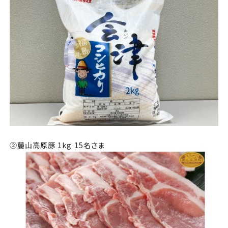
②麓山高原豚 1kg 15名さま