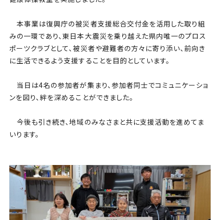
チケット
本事業は復興庁の被災者支援総合交付金を活用した取り組
アカデミー・スクール
みの一環であり、東日本大震災を乗り越えた県内唯一のプロス
ポーツクラブとして、被災者や避難者の方々に寄り添い、前向き
農業部
に生活できるよう支援することを目的としています。
まちづくり
当日は4名の参加者が集まり、参加者同士でコミュニケーショ
ンを図り、絆を深めることができました。
パートナー
今後も引き続き、地域のみなさまと共に支援活動を進めてま
いります。
NPO
その他