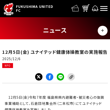
FUFC LOGO
FUKUSHIMA UNITED
FC
ニュース
MENU
ALL
12月5日(金) ユナイテッド健康体操教室の実施報告
トップチーム
2025/12/6
NPO
試合情報
イベント
グッズ
12月5日(金)令和7年度 福島県県内避難者・被災者心の復興
事業補助として、石倉団地集会所（二本松市）にてユナイテッド
健康体操教室を実施しました。