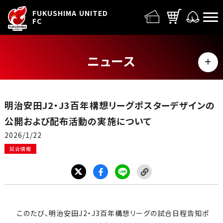
FUFC LOGO
FUKUSHIMA UNITED
FC
ニュース
MENU
ALL
明治安田J2・J3百年構想リーグポスターデザインの
トップチーム
公開および配布活動の実施について
2026/1/22
試合情報
試合情報
イベント
グッズ
このたび、明治安田J2・J3百年構想リーグの試合日程告知ポ