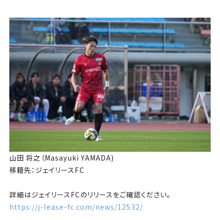
チケット
アカデミー・スクール
農業部
まちづくり
パートナー
NPO
⼭⽥ 将之（Masayuki YAMADA)
その他
移籍先：ジェイリースFC
詳細はジェイリースFCのリリースをご確認ください。
https://j-lease-fc.com/news/12
532/