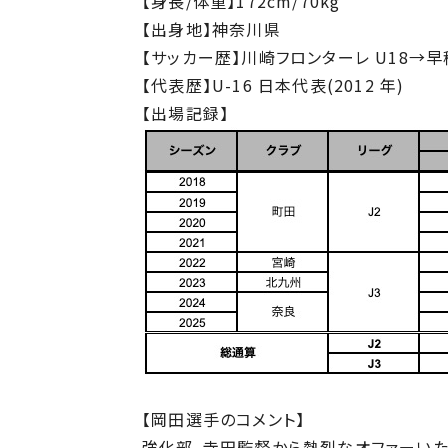
【⾝⻑/体重】172cm/70kg
【出⾝地】神奈川県
【サッカー歴】川崎フロンターレ U18
【代表歴】U-16 ⽇本代表(2012 年)
【出場記録】
【岡⽥選⼿のコメント】
強化部、寺⽥監督から熱烈なオファーいた