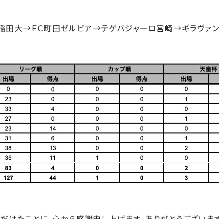
→早稲⽥⼤→ＦＣ町⽥ゼルビア→テゲバジャーロ宮崎→ギラヴァ
だけたことに、⼼から感謝申し上げます。ありがとうございます