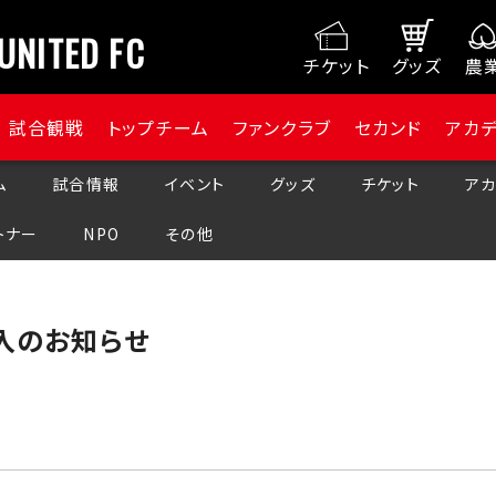
UNITED FC
チケット
グッズ
農
試合観戦
トップチーム
ファンクラブ
セカンド
アカ
ム
試合情報
イベント
グッズ
チケット
アカ
トナー
NPO
その他
加⼊のお知らせ