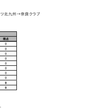
ンツ北九州→奈良クラブ
。