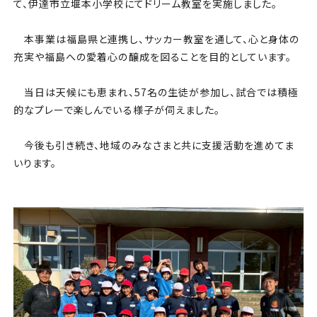
チケット
て、伊達市立堰本小学校にてドリーム教室を実施しました。
本事業は福島県と連携し、サッカー教室を通して、心と身体の
アカデミー・スクール
充実や福島への愛着心の醸成を図ることを目的としています。
農業部
当日は天候にも恵まれ、57名の生徒が参加し、試合では積極
的なプレーで楽しんでいる様子が伺えました。
まちづくり
今後も引き続き、地域のみなさまと共に支援活動を進めてま
パートナー
いります。
NPO
その他