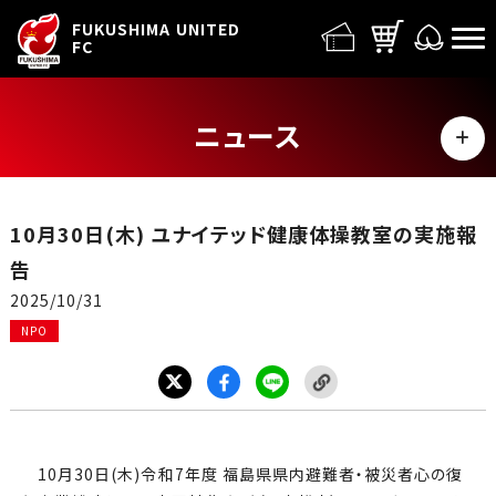
FUFC LOGO
FUKUSHIMA UNITED
FC
ニュース
MENU
ALL
10月30日(木) ユナイテッド健康体操教室の実施報
トップチーム
告
2025/10/31
試合情報
NPO
イベント
グッズ
10月30日(木)令和7年度 福島県県内避難者・被災者心の復