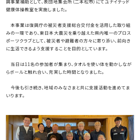
チケット
興事業補助として、表団地集会所（二本松市）にてユナイテッド
健康体操教室を実施しました。
アカデミー・スクール
本事業は復興庁の被災者支援総合交付金を活用した取り組
みの一環であり、東日本大震災を乗り越えた県内唯一のプロス
農業部
ポーツクラブとして、被災者や避難者の方々に寄り添い、前向き
に生活できるよう支援することを目的としています。
まちづくり
当日は11名の参加者が集まり、タオルを使い体を動かしなが
パートナー
らボールと触れ合い、充実した時間となりました。
NPO
今後も引き続き、地域のみなさまと共に支援活動を進めてま
いります。
その他