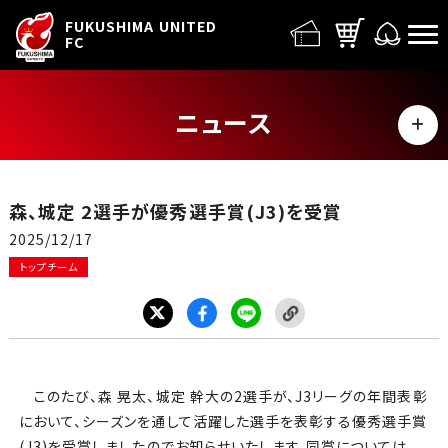
FUFC LOGO
FUKUSHIMA UNITED
FC
ニュース
MENU
ALL
森、城定 2選手が優秀選手賞(J3)を受賞
トップチーム
2025/12/17
トップチーム
試合情報
イベント
グッズ
このたび、森 晃太、城定 幹大の2選手が、J3リーグの年間表彰
において、シーズンを通して活躍した選手を表彰する優秀選手賞
(J3)を受賞しましたのでお知らせいたします。同賞については、