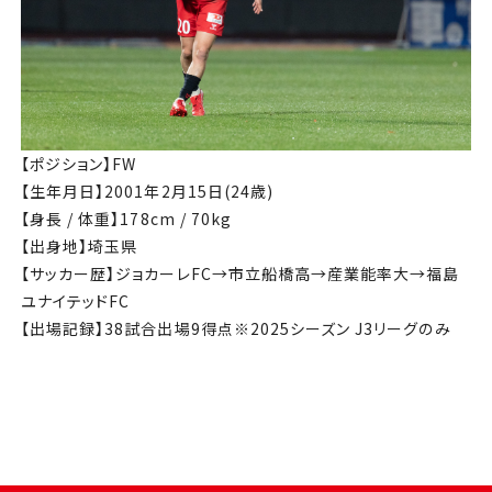
【ポジション】FW
【生年月日】2001年2月15日(24歳)
【身長 / 体重】178cm / 70kg
【出身地】埼玉県
【サッカー歴】ジョカーレFC→市立船橋高→産業能率大→福島
ユナイテッドFC
【出場記録】38試合出場9得点※2025シーズン J3リーグのみ