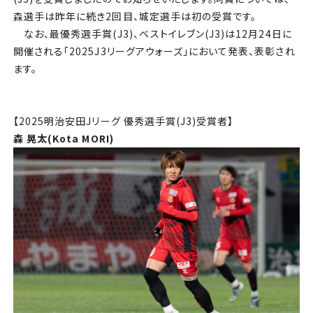
チケット
森選手は昨年に続き2回目、城定選手は初の受賞です。
なお、最優秀選手賞(J3)、ベストイレブン(J3)は12月24日に
アカデミー・スクール
開催される「2025J3リーグアウォーズ」において発表、表彰され
ます。
農業部
まちづくり
【2025明治安田Jリーグ 優秀選手賞(J3)受賞者】
森 晃太(Kota MORI)
パートナー
NPO
その他