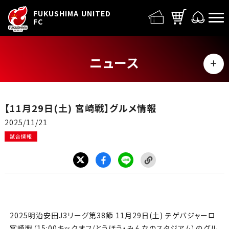
FUFC LOGO
FUKUSHIMA UNITED
FC
ニュース
MENU
ALL
【11月29日(土) 宮崎戦】グルメ情報
トップチーム
2025/11/21
試合情報
試合情報
イベント
グッズ
2025明治安田J3リーグ第38節 11月29日(土) テゲバジャーロ
宮崎戦（15:00キックオフ/とうほう・みんなのスタジアム）のグル