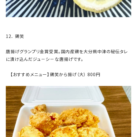
12． 鶏笑
唐揚げグランプリ金賞受賞。国内産鶏を大分県中津の秘伝タレ
に漬け込んだジュ－シ－な唐揚げです。
【おすすめメニュー】鶏笑から揚げ（大） 800円