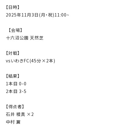
チケット
【日時】
2025年11月3日(月・祝)11:00~
アカデミー・スクール
【会場】
農業部
十六沼公園 天然芝
まちづくり
【対戦】
vsいわきFC(45分×2本)
パートナー
【結果】
1本目 0-0
NPO
2本目 3-5
その他
【得点者】
石井 稜真 ×2
中村 翼