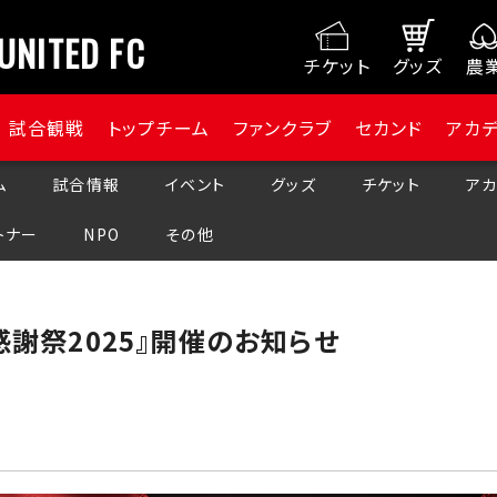
UNITED FC
チケット
グッズ
農
試合観戦
トップチーム
ファンクラブ
セカンド
アカ
ム
試合情報
イベント
グッズ
チケット
アカ
トナー
NPO
その他
感謝祭2025』開催のお知らせ