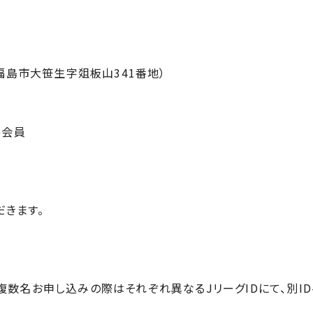
県福島市大笹生字爼板山341番地）
5会員
きます。
複数名お申し込みの際はそれぞれ異なるJリーグIDにて、別I