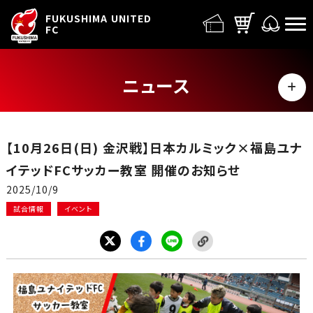
FUFC LOGO
FUKUSHIMA UNITED
FC
ニュース
MENU
ALL
【10月26日(日) 金沢戦】日本カルミック×福島ユナ
トップチーム
イテッドFCサッカー教室 開催のお知らせ
2025/10/9
試合情報
試合情報
イベント
イベント
グッズ