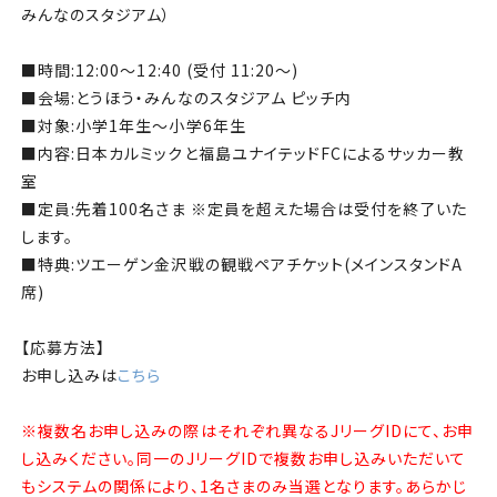
みんなのスタジアム）
■時間:12:00〜12:40 (受付 11:20〜)
■会場:とうほう・みんなのスタジアム ピッチ内
■対象:小学1年生〜小学6年生
■内容:日本カルミックと福島ユナイテッドFCによるサッカー教
室
■定員:先着100名さま ※定員を超えた場合は受付を終了いた
します。
■特典:ツエーゲン金沢戦の観戦ペアチケット(メインスタンドA
席)
【応募方法】
お申し込みは
こちら
※複数名お申し込みの際はそれぞれ異なるJリーグIDにて、お申
し込みください。同一のJリーグIDで複数お申し込みいただいて
もシステムの関係により、1名さまのみ当選となります。あらかじ