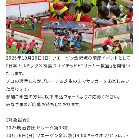
チケット
アカデミー・スクール
農業部
まちづくり
2025年10月26日(日) ツエーゲン金沢戦の前座イベントとして
『日本カルミック×福島ユナイテッドFCサッカー教室』を開催い
パートナー
たします。
プロの選手たちがプレーする芝生の上でサッカーをお楽しみい
NPO
ただけます。
参加ご希望の方は、以下申込フォームよりご応募ください。
その他
みなさまのご応募お待ちしております。
【対象試合】
2025明治安田J3リーグ第33節
10月26日(日) ツエーゲン金沢戦(14:00キックオフ/とうほう・