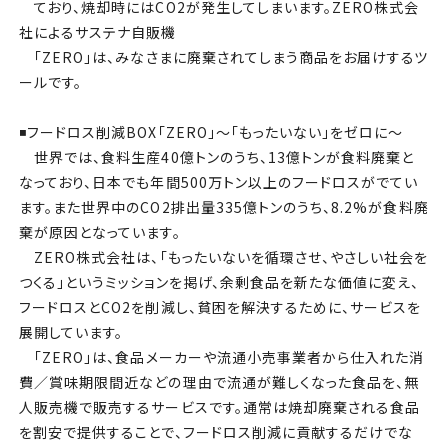
ており、焼却時にはCO2が発生してしまいます。ZERO株式会
社によるサステナ自販機
「ZERO」は、みなさまに廃棄されてしまう商品をお届けするツ
ールです。
◾️フードロス削減BOX「ZERO」〜「もったいない」をゼロに〜
世界では、食料生産40億トンのうち、13億トンが食料廃棄と
なっており、日本でも年間500万トン以上のフードロスがでてい
ます。また世界中のCO2排出量335億トンのうち、8.2%が食料廃
棄が原因となっています。
ZERO株式会社は、「もったいないを循環させ、やさしい社会を
つくる」というミッションを掲げ、余剰食品を新たな価値に変え、
フードロスとCO2を削減し、貧困を解決するために、サービスを
展開しています。
「ZERO」は、食品メーカーや流通小売事業者から仕入れた消
費／賞味期限間近などの理由で流通が難しくなった食品を、無
人販売機で販売するサービスです。通常は焼却廃棄される食品
を割安で提供することで、フードロス削減に貢献するだけでな