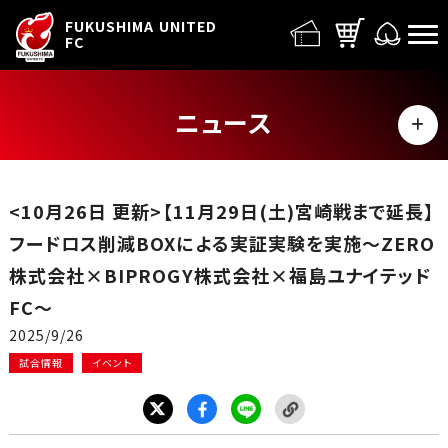
FUFC LOGO
FUKUSHIMA UNITED
FC
ニュース
MENU
ALL
<10月26日 更新>【11月29日(土)宮崎戦まで延長】
トップチーム
フードロス削減BOXによる実証実験を実施〜ZERO
株式会社×BIPROGY株式会社×福島ユナイテッド
試合情報
FC〜
2025/9/26
イベント
試合情報
イベント
グッズ