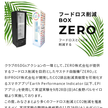
チケット
アカデミー・スクール
農業部
まちづくり
パートナー
クラブのSDGsアクションの一環として、ZERO株式会社が提供
NPO
するフードロス削減を目的としたサステナ自販機「ZERO」と
BIPROGY株式会社が開発したCO2排出削減貢献度を可視化す
その他
るスマホアプリ「Earth Performance Indicator（以下、EPI
アプリ）」を使用して実証実験を9月28日(日)AC長野パルセイロ
戦より実施しております。
この度、みなさまとより多くのフードロス削減とCO2削減を推進
するべく、実証実験の期間を最終節の11月29日(土) テゲバジャ