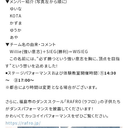
▼メンバー紹介（写真左から順に）
ゆいな
KOTA
かずま
ゆうか
あや
▼チーム名の由来・コメント
Willie(
強い意志
)
＋
SIEG(
勝利
)
＝
WISIEG
この名前には、
“
必ず勝つという強い意志を胸に、頂点を目指
す
”
という想いを込めました！
◾️ステージパフォーマンスおよび体験教室開催時間：
①14:30
～ ②17:00～
※都合により時間は変更となる場合がございます。
さらに、福島市のダンススクール「
RAFRO
（ラフロ）」の子供たち
がダンスパフォーマンスを披露してくださいます！
かわいくてカッコイイパフォーマンスをぜひご覧ください。
https://rafro.jp/