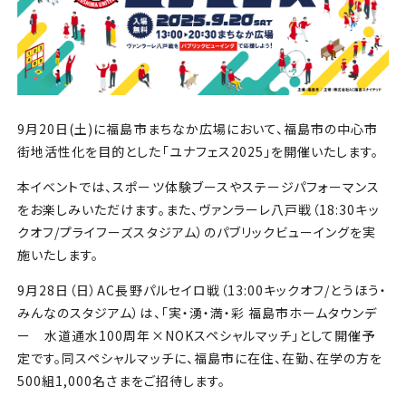
チケット
アカデミー・スクール
農業部
9月20日(土)に福島市まちなか広場において、福島市の中心市
まちづくり
街地活性化を目的とした「ユナフェス2025」を開催いたします。
本イベントでは、スポーツ体験ブースやステージパフォーマンス
パートナー
をお楽しみいただけます。また、ヴァンラーレ八戸戦（18:30キッ
クオフ/プライフーズスタジアム）のパブリックビューイングを実
NPO
施いたします。
9月28日（日）AC長野パルセイロ戦（13:00キックオフ/とうほう・
その他
みんなのスタジアム）は、「実・湧・満・彩 福島市ホームタウンデ
ー 水道通水100周年×NOKスペシャルマッチ」として開催予
定です。
同スペシャルマッチに、福島市に在住、在勤、在学の方を
500組1,000名さまをご招待します。