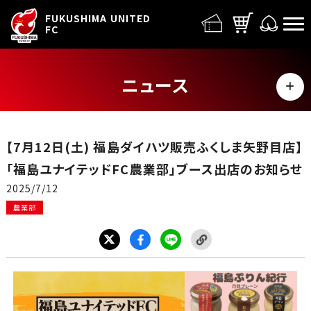
FUFC LOGO
FUKUSHIMA UNITED
FC
ニュース
MENU
ALL
【7月12日(土) 福島ダイハツ販売ふくしま矢野目店】
トップチーム
「福島ユナイテッドFC農業部」ブース出店のお知らせ
2025/7/12
試合情報
農業部
イベント
グッズ