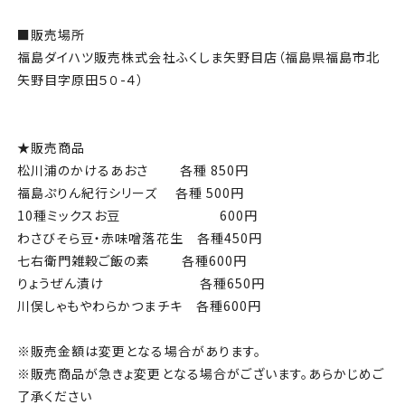
■販売場所
福島ダイハツ販売株式会社ふくしま矢野目店（福島県福島市北
矢野目字原田５０-４）
★販売商品
松川浦のかけるあおさ 各種 850円
福島ぷりん紀行シリーズ 各種 500円
10種ミックスお豆 600円
わさびそら豆・赤味噌落花生 各種450円
七右衛門雑穀ご飯の素 各種600円
りょうぜん漬け 各種650円
川俣しゃもやわらかつまチキ 各種600円
※販売金額は変更となる場合があります。
※販売商品が急きょ変更となる場合がございます。あらかじめご
了承ください