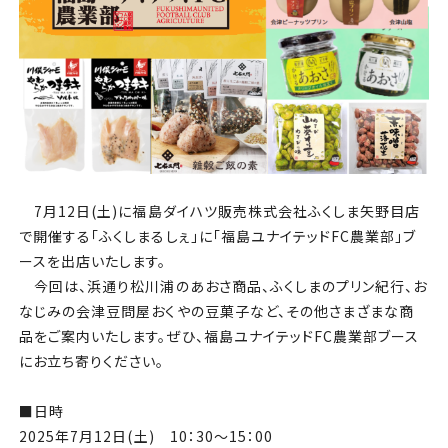
チケット
アカデミー・スクール
農業部
まちづくり
7月12日(土)に福島ダイハツ販売株式会社ふくしま矢野目店
パートナー
で開催する「ふくしまるしぇ」に「福島ユナイテッドFC農業部」ブ
ースを出店いたします。
NPO
今回は、浜通り松川浦のあおさ商品、ふくしまのプリン紀行、お
なじみの会津豆問屋おくやの豆菓子など、その他さまざまな商
その他
品をご案内いたします。ぜひ、福島ユナイテッドFC農業部ブース
にお立ち寄りください。
■日時
2025年7月12日(土) 10：30～15：00