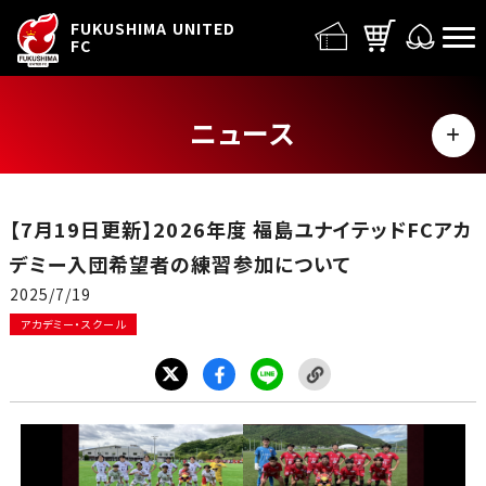
FUFC LOGO
FUKUSHIMA UNITED
FC
ニュース
MENU
ALL
【7月19日更新】2026年度 福島ユナイテッドFCアカ
トップチーム
デミー入団希望者の練習参加について
2025/7/19
試合情報
アカデミー・スクール
イベント
グッズ