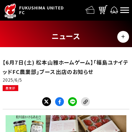
FUFC LOGO
FUKUSHIMA UNITED
FC
ニュース
MENU
ALL
【6月7日(土) 松本山雅ホームゲーム】「福島ユナイテ
トップチーム
ッドFC農業部」ブース出店のお知らせ
2025/6/5
試合情報
農業部
イベント
グッズ