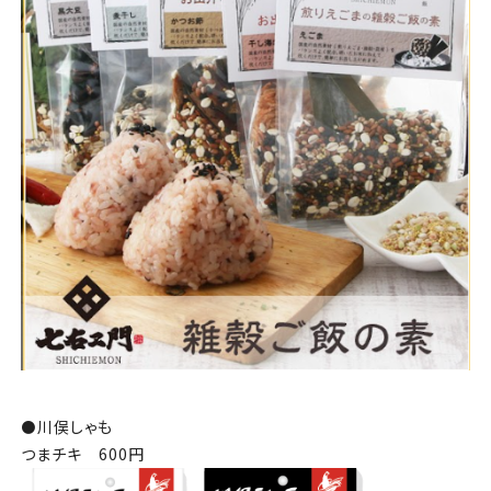
⚫️
川俣しゃも
つまチキ 600円