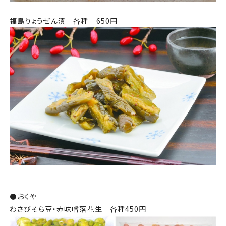
福島りょうぜん漬 各種 650円
⚫️
おくや
わさびそら豆・赤味噌落花生 各種450円