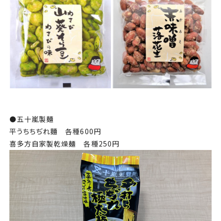
⚫️
五十嵐製麺
平うちちぢれ麵 各種600円
喜多方自家製乾燥麺 各種250円