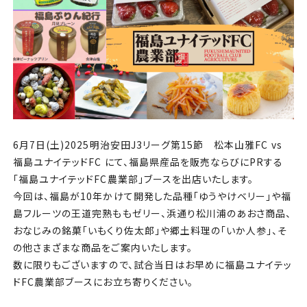
チケット
アカデミー・スクール
農業部
まちづくり
6月7日(土)2025明治安田J3リーグ第15節 松本山雅FC vs
パートナー
福島ユナイテッドFC にて、福島県産品を販売ならびにPRする
「福島ユナイテッドFC農業部」ブースを出店いたします。
NPO
今回は、福島が10年かけて開発した品種「ゆうやけベリー」や福
島フルーツの王道完熟ももゼリー、浜通り松川浦のあおさ商品、
その他
おなじみの銘菓「いもくり佐太郎」や郷土料理の「いか人参」、そ
の他さまざまな商品をご案内いたします。
数に限りもございますので、試合当日はお早めに福島ユナイテッ
ドFC農業部ブースにお立ち寄りください。