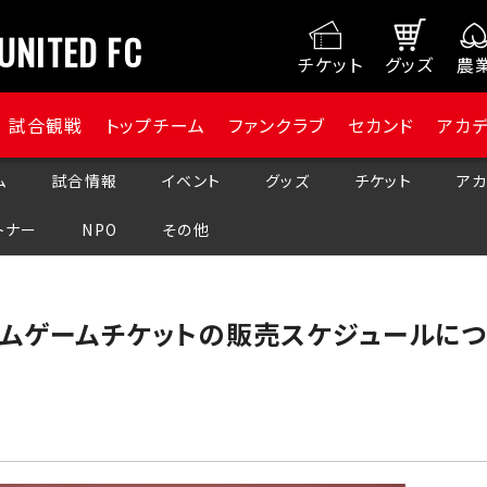
UNITED FC
チケット
グッズ
農
試合観戦
トップチーム
ファンクラブ
セカンド
アカ
ム
試合情報
イベント
グッズ
チケット
アカ
トナー
NPO
その他
ームゲームチケットの販売スケジュールに