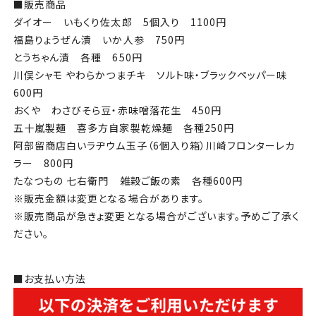
■販売商品
ダイオー いもくり佐太郎 5個入り 1100円
福島りょうぜん漬 いか人参 750円
とうちゃん漬 各種 650円
川俣シャモ やわらかつまチキ ソルト味・ブラックペッパー味
600円
おくや わさびそら豆・赤味噌落花生 450円
五十嵐製麺 喜多方自家製乾燥麺 各種250円
阿部留商店白いラヂウム玉子（6個入り箱）川崎フロンターレカ
ラー 800円
たなつもの 七右衛門 雑穀ご飯の素 各種600円
※販売金額は変更となる場合があります。
※販売商品が急きょ変更となる場合がございます。予めご了承く
ださい。
■お支払い方法