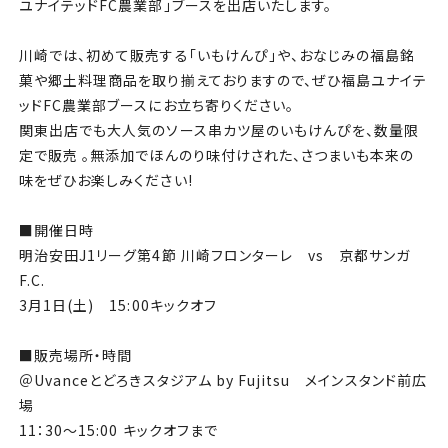
チケット
ユナイテッドFC農業部」ブースを出店いたします。
川崎では、初めて販売する「いもけんぴ」や、おなじみの福島銘
アカデミー・スクール
菓や郷土料理商品を取り揃えておりますので、ぜひ福島ユナイテ
ッドFC農業部ブースにお立ち寄りください。
農業部
関東出店でも大人気のソース串カツ屋のいもけんぴを、数量限
定で販売 。無添加でほんのり味付けされた、さつまいも本来の
まちづくり
味をぜひお楽しみください!
パートナー
■開催日時
明治安田J1リーグ第4節 川崎フロンターレ vs 京都サンガ
NPO
F.C.
3月1日(土) 15:00キックオフ
その他
■販売場所・時間
＠Uvanceとどろきスタジアム by Fujitsu メインスタンド前広
場
11：30～15:00 キックオフまで