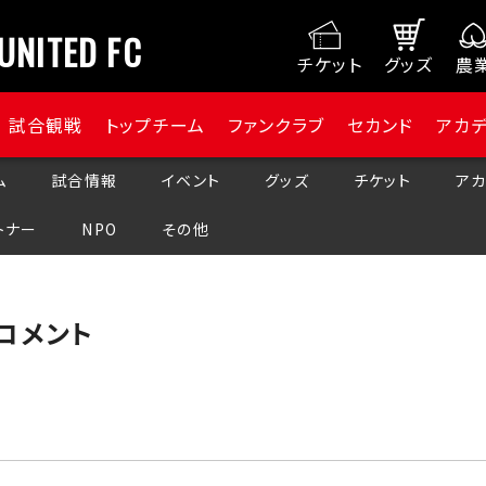
UNITED FC
チケット
グッズ
農
試合観戦
トップチーム
ファンクラブ
セカンド
アカ
ム
試合情報
イベント
グッズ
チケット
アカ
トナー
NPO
その他
後コメント