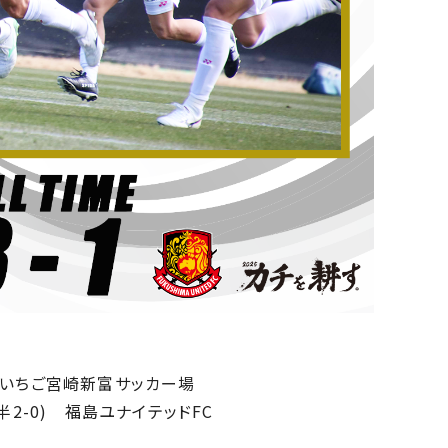
フ @いちご宮崎新富サッカー場
半2-0) 福島ユナイテッドFC