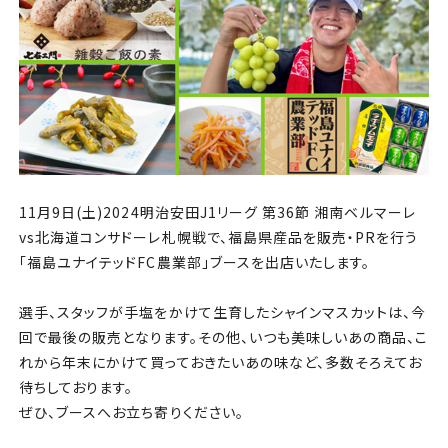
チケット
アカデミー・スクール
農業部
まちづくり
11月
9
日(土)2024明治安田
J1
リーグ 第
36
節 湘南ベルマーレ
パートナー
vs
北海道コンサドーレ札幌戦で、福島県産品を販売・
PR
を行う
「福島ユナイテッド
FC
農業部」ブースを出店いたします。
NPO
選手、スタッフが手塩をかけて生育したシャインマスカットは、今
その他
回で最後の販売となります。その他、いつも美味しいあの商品、こ
れから年末にかけて買っておきたいあの味など、多数そろえてお
待ちしております。
ぜひ、ブースへお立ち寄りください。