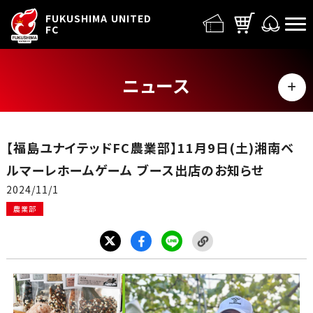
FUFC LOGO
FUKUSHIMA UNITED
FC
ニュース
MENU
ALL
【福島ユナイテッドFC農業部】11月9日(土)湘南ベ
トップチーム
ルマーレホームゲーム ブース出店のお知らせ
2024/11/1
試合情報
農業部
イベント
グッズ