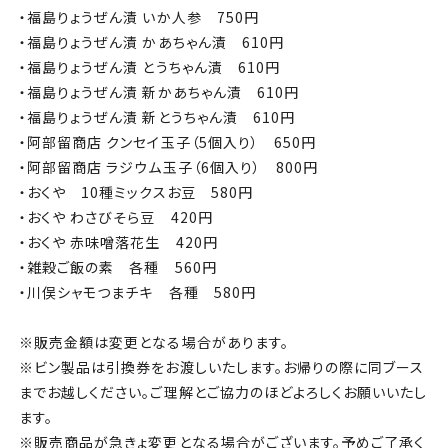
・福島りょうぜん漬 いか人参
750
円
・福島りょうぜん漬 かあちゃん漬
610
円
・福島りょうぜん漬 とうちゃん漬
610
円
・福島りょうぜん漬 新かあちゃん漬
610
円
・福島りょうぜん漬 新とうちゃん漬
610
円
・阿部留商店 クンセイ玉子（
5
個入り）
650
円
・阿部留商店 ラジウム玉子（
6
個入り）
800
円
・おくや
10
種ミックスお豆
580
円
・おくや わさびそら豆
420
円
・おくや 赤味噌落花生
420
円
・雑穀ご飯の素 各種
560
円
・川俣シャモつまチキ 各種
580
円
※販売金額は変更となる場合があります。
※ビン製品は引換券をお渡しいたします。お帰りの際に同ブース
までお越しください。ご理解とご協力のほどよろしくお願いいたし
ます。
※販売商品が急きょ変更となる場合がございます。予めご了承く