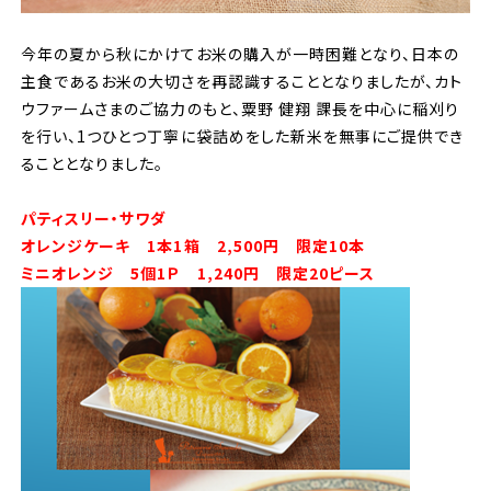
今年の夏から秋にかけてお米の購入が一時困難となり、日本の
主食であるお米の大切さを再認識することとなりましたが、カト
ウファームさまのご協力のもと、粟野 健翔 課長を中心に稲刈り
を行い、1つひとつ丁寧に袋詰めをした新米を無事にご提供でき
ることとなりました。
パティスリー・サワダ
オレンジケーキ 1本1箱 2,500円 限定10本
ミニオレンジ 5個1Ｐ 1,240円 限定20ピース