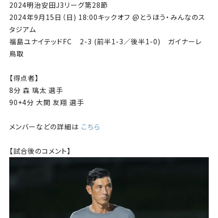
2024
明治安田
J3
リーグ第28
節
2024
年9
月15
日（日
) 18:00
キックオフ
@
とうほう・みんなのス
タジアム
福島ユナイテッド
FC
2-3
(
前半1-3
／後半1-0
)
ガイナーレ
鳥取
【得点者】
8分 森 璃太 選手
90+4分 大関 友翔 選手
メンバーなどの詳細は
こちら
【試合後のコメント】