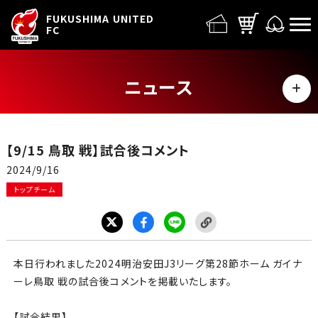
FUFC LOGO
FUKUSHIMA UNITED
FC
ニュース
MENU
ALL
【9/15 鳥取 戦】試合後コメント
トップチーム
2024/9/16
トップチーム
試合情報
イベント
本日行われました
2024
明治安田
J3
リーグ第28
節ホーム
ガイナ
グッズ
ーレ鳥取
戦の試合後コメントを掲載いたします。
【試合結果】