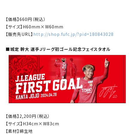
【価格】
660
円（税込）
【サイズ】
H60mm×W60mm
【販売先
URL
】
http://shop.fufc.jp/?pid=180843028
■城定 幹大 選手
J
リーグ初ゴール記念フェイスタオル
【価格】
2,200
円（税込）
【サイズ】
H34cm×W83cm
【素材】綿生地