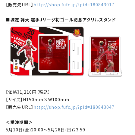
【販売先
URL
】
http://shop.fufc.jp/?pid=180843017
■城定 幹大 選手
J
リーグ初ゴール記念アクリルスタンド
【価格】
1,210
円（税込）
【サイズ】
H150mm×W100mm
【販売先
URL
】
http://shop.fufc.jp/?pid=180843047
＜受注期間＞
5月10
日
(金
)20:00
～
5
月26
日
(日
)23:59