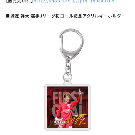
【販売先
URL
】
http://shop.fufc.jp/?pid=180843105
■城定 幹大 選手
J
リーグ初ゴール記念アクリルキーホルダー