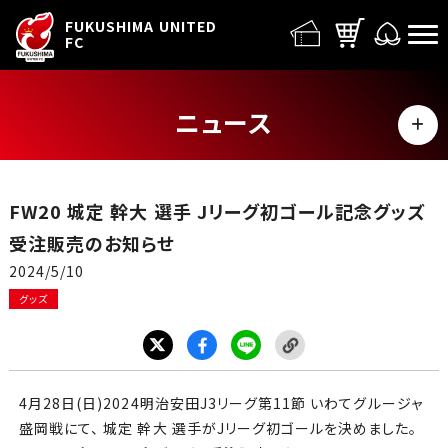
FUFC LOGO
FUKUSHIMA UNITED
FC
ニュース
MENU
ALL
FW20 城定 幹大 選手 Jリーグ初ゴール記念グッズ
トップチーム
受注販売のお知らせ
2024/5/10
試合情報
グッズ
イベント
グッズ
4
月28
日
(日
)2024
明治安田
J3
リーグ第11
節 いわてグルージャ
盛岡戦にて、 城定 幹大 選手が
J
リーグ初ゴールを決めました。