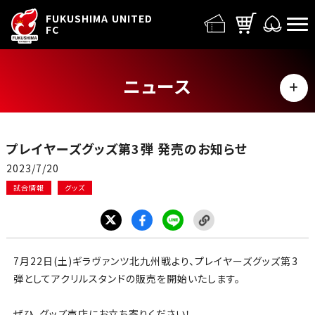
FUFC LOGO
FUKUSHIMA UNITED
FC
ニュース
MENU
ALL
プレイヤーズグッズ第3弾 発売のお知らせ
トップチーム
2023/7/20
試合情報
グッズ
試合情報
イベント
7
月
22
日(土)ギラヴァンツ北九州戦より、プレイヤーズグッズ第
3
グッズ
弾としてアクリルスタンドの販売を開始いたします。
ぜひ、グッズ売店にお立ち寄りください！