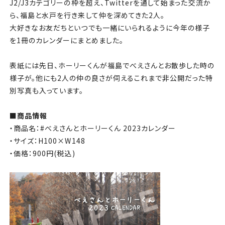
チケット
J2/J3カテゴリーの枠を超え、Twitterを通して始まった交流か
ら、福島と水戸を行き来して仲を深めてきた2人。
大好きなお友だちといつでも一緒にいられるように今年の様子
アカデミー・スクール
を1冊のカレンダーにまとめました。
農業部
表紙には先日、ホーリーくんが福島でべえさんとお散歩した時の
様子が。他にも2人の仲の良さが伺えるこれまで非公開だった特
まちづくり
別写真も入っています。
パートナー
■商品情報
・商品名：#べえさんとホーリーくん 2023カレンダー
NPO
・サイズ：H100×W148
・価格：900円(税込)
その他