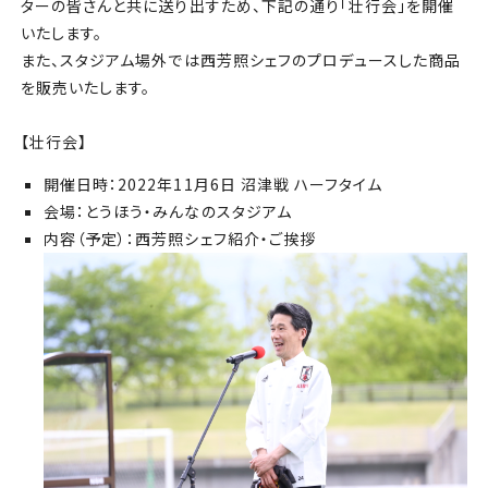
チケット
ターの皆さんと共に送り出すため、下記の通り「壮行会」を開催
いたします。
また、スタジアム場外では西芳照シェフのプロデュースした商品
アカデミー・スクール
を販売いたします。
農業部
【壮行会】
まちづくり
開催日時：2022年11月6日 沼津戦 ハーフタイム
会場：とうほう・みんなのスタジアム
内容（予定）：西芳照シェフ紹介・ご挨拶
パートナー
NPO
その他