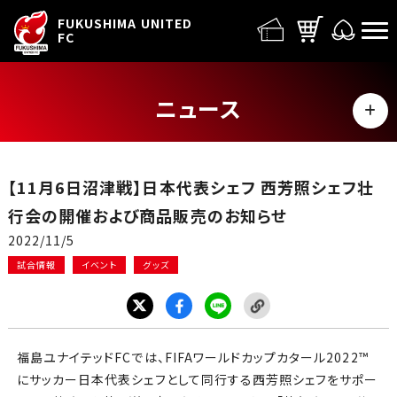
FUFC LOGO
FUKUSHIMA UNITED
FC
ニュース
MENU
ALL
【11月6日沼津戦】日本代表シェフ 西芳照シェフ壮
トップチーム
行会の開催および商品販売のお知らせ
2022/11/5
試合情報
試合情報
イベント
グッズ
イベント
グッズ
福島ユナイテッドFCでは、FIFAワールドカップカタール2022™
にサッカー日本代表シェフとして同行する西芳照シェフをサポー