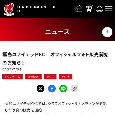
FUFC LOGO
FUKUSHIMA UNITED
FC
ニュース
MENU
ALL
福島ユナイテッドFC オフィシャルフォト販売開始
トップチーム
のお知らせ
2022/7/24
試合情報
トップチーム
試合情報
グッズ
その他
イベント
グッズ
福島ユナイテッドFCでは、クラブオフィシャルカメラマンが撮影
した写真の販売を開始！