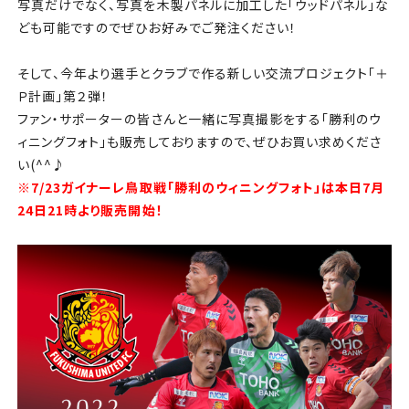
チケット
写真だけでなく、写真を木製パネルに加工した「ウッドパネル」な
ども可能ですのでぜひお好みでご発注ください！
アカデミー・スクール
そして、今年より選手とクラブで作る新しい交流プロジェクト「＋
Ｐ計画」第２弾！
農業部
ファン・サポーターの皆さんと一緒に写真撮影をする「勝利のウ
ィニングフォト」も販売しておりますので、ぜひお買い求めくださ
まちづくり
い(^^♪
※7/23ガイナーレ鳥取戦「勝利のウィニングフォト」は本日7月
パートナー
24日21時より販売開始！
NPO
その他