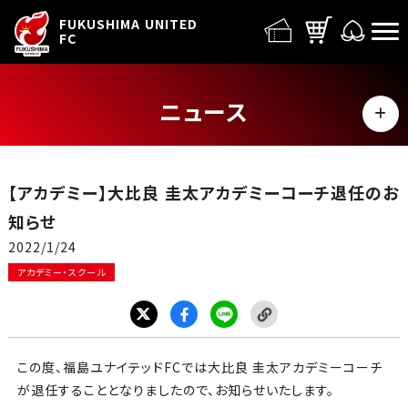
FUFC LOGO
FUKUSHIMA UNITED
FC
ニュース
MENU
ALL
【アカデミー】大比良 圭太アカデミーコーチ退任のお
トップチーム
知らせ
2022/1/24
試合情報
アカデミー・スクール
イベント
グッズ
この度、福島ユナイテッド
FC
では大比良 圭太アカデミーコーチ
が退任することとなりましたので、お知らせいたします。