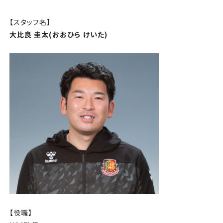
チケット
【スタッフ名】
アカデミー・スクール
大比良 圭太(おおひら けいた
)
農業部
まちづくり
パートナー
NPO
その他
【役職】