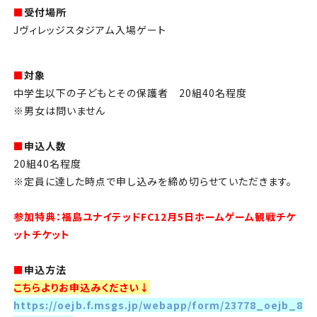
■
受付場所
J
ヴィレッジスタジアム入場ゲート
■
対象
中学生以下の子どもとその保護者
20
組
40
名程度
※男女は問いません
■
申込人数
20
組
40
名程度
※定員に達した時点で申し込みを締め切らせていただきます。
参加特典：福島ユナイテッドFC12月5日ホームゲーム観戦チケ
ットチケット
■
申込方法
こちらよりお申込みください↓
https://oejb.f.msgs.jp/webapp/form/23778_oejb_8