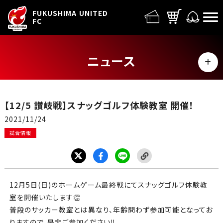
FUFC LOGO
FUKUSHIMA UNITED
FC
ニュース
MENU
ALL
【12/5 讃岐戦】スナッグゴルフ体験教室 開催！
トップチーム
2021/11/24
試合情報
試合情報
イベント
12
月
5
日(日)のホームゲーム最終戦にてスナッグゴルフ体験教
グッズ
室を開催いたします👏
普段のサッカー教室とは異なり、年齢問わず参加可能となってお
りますので、是非ご参加ください‼️