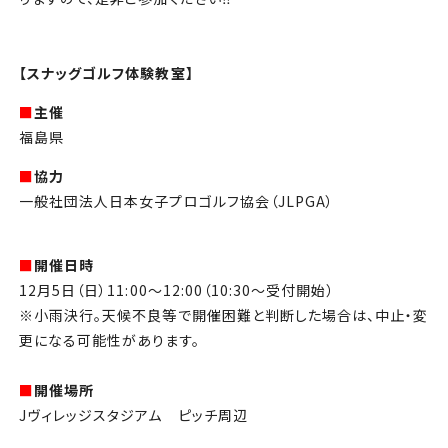
チケット
アカデミー・スクール
【スナッグゴルフ体験教室】
農業部
■
主催
福島県
まちづくり
■
協力
一般社団法人日本女子プロゴルフ協会（
JLPGA
）
パートナー
■
開催日時
NPO
12
月
5
日（日）
11:00
～
12:00（10:30～受付開始）
※小雨決行。天候不良等で開催困難と判断した場合は、中止・変
その他
更になる可能性があります。
■
開催場所
J
ヴィレッジスタジアム ピッチ周辺