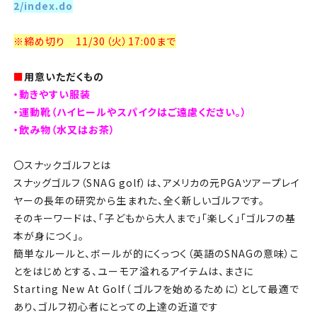
2/index.do
※締め切り 11/30（火）17:00まで
■
用意いただくもの
・動きやすい服装
・運動靴（ハイヒールやスパイクはご遠慮ください。）
・飲み物（水又はお茶）
〇スナックゴルフとは
スナッグゴルフ（
SNAG golf
）は、アメリカの元
PGA
ツアープレイ
ヤーの長年の研究から生まれた、全く新しいゴルフです。
そのキーワードは、「子どもから大人まで」「楽しく」「ゴルフの基
本が身につく」。
簡単なルールと、ボールが的にくっつく（英語の
SNAG
の意味）こ
とをはじめとする、ユーモア溢れるアイテムは、まさに
Starting New At Golf
（ ゴルフを始めるために）として最適で
あり、ゴルフ初心者にとっての上達の近道です