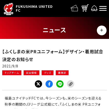
FUFC LOGO
FUKUSHIMA UNITED
FC
ニュース
MENU
ALL
【ふくしまの米PRユニフォーム】デザイン・着用試合
トップチーム
決定のお知らせ
2021/9/8
試合情報
トップチーム
試合情報
グッズ
農業部
イベント
グッズ
福島ユナイテッドFCでは、今シーズンも、米のシーズンを迎える
秋季の期間のJ3リーグ公式戦にて、『ふくしまの米 PRユニフォ