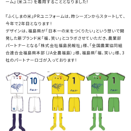
チケット
ーム』（米ユニ）を着用することとなりました!
『ふくしまの米』PRユニフォームは、昨シーズンからスタートして、
アカデミー・スクール
今年で2年目となります!
デザインは、福島県が「日本一の米をつくりたい」という想いで開
農業部
発した新ブランド米「福、笑い」とコラボさせていただき、農業部
パートナーとなる「
株式会社福島民報社
」様、「
全国農業協同組
まちづくり
合連合会福島県本部（JA全農福島）
」様、福島県「福、笑い」様、3
社のパートナーロゴが入っております!
パートナー
NPO
その他