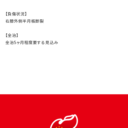
チケット
【負傷状況】
アカデミー・スクール
右膝外側半月板断裂
農業部
【全治】
全治5ヶ月程度要する見込み
まちづくり
パートナー
NPO
その他