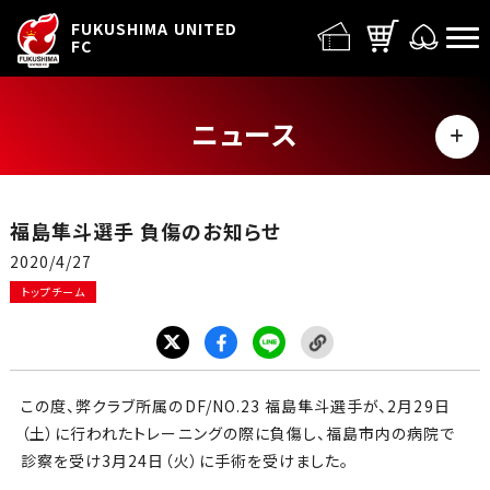
FUFC LOGO
FUKUSHIMA UNITED
FC
ニュース
MENU
ALL
福島隼斗選手 負傷のお知らせ
トップチーム
2020/4/27
トップチーム
試合情報
イベント
この度、弊クラブ所属のDF/NO.23 福島隼斗選手が、
2
月
29
日
グッズ
（土）に行われたトレーニングの際に負傷し、福島市内の病院で
診察を受け
3
月
24
日（火）に手術を受けました。